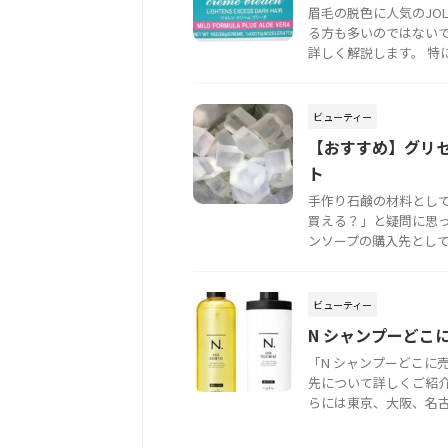
眉毛の脱色に人気のJOL
る方も多いのではないで
詳しく解説します。 特に、 
ビューティー
【おすすめ】グリ
ト
手作り石鹸の材料とし
買える？」と疑問に思
ンソープの購入先として考
ビューティー
N シャンプーどこ
「N シャンプーどこに
先について詳しくご紹
らには東京、大阪、名古屋