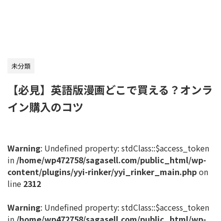
未分類
【必見】英語版漫画どこで買える？オンラ
イン購入のコツ
Warning
: Undefined property: stdClass::$access_token
in
/home/wp472758/sagasell.com/public_html/wp-
content/plugins/yyi-rinker/yyi_rinker_main.php
on
line
2312
Warning
: Undefined property: stdClass::$access_token
in
/home/wp472758/sagasell.com/public_html/wp-