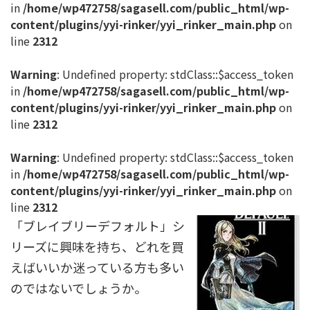
in
/home/wp472758/sagasell.com/public_html/wp-
content/plugins/yyi-rinker/yyi_rinker_main.php
on
line
2312
Warning
: Undefined property: stdClass::$access_token
in
/home/wp472758/sagasell.com/public_html/wp-
content/plugins/yyi-rinker/yyi_rinker_main.php
on
line
2312
Warning
: Undefined property: stdClass::$access_token
in
/home/wp472758/sagasell.com/public_html/wp-
content/plugins/yyi-rinker/yyi_rinker_main.php
on
line
2312
「ブレイブリーデフォルト」シ
リーズに興味を持ち、どれを買
えばいいか迷っている方も多い
のではないでしょうか。