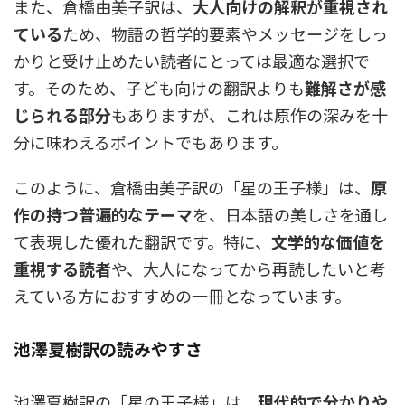
また、倉橋由美子訳は、
大人向けの解釈が重視され
ている
ため、物語の哲学的要素やメッセージをしっ
かりと受け止めたい読者にとっては最適な選択で
す。そのため、子ども向けの翻訳よりも
難解さが感
じられる部分
もありますが、これは原作の深みを十
分に味わえるポイントでもあります。
このように、倉橋由美子訳の「星の王子様」は、
原
作の持つ普遍的なテーマ
を、日本語の美しさを通し
て表現した優れた翻訳です。特に、
文学的な価値を
重視する読者
や、大人になってから再読したいと考
えている方におすすめの一冊となっています。
池澤夏樹訳の読みやすさ
池澤夏樹訳の「星の王子様」は、
現代的で分かりや