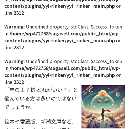
content/plugins/yyi-rinker/yyi_rinker_main.php
on
line
2312
Warning
: Undefined property: stdClass::$access_token
in
/home/wp472758/sagasell.com/public_html/wp-
content/plugins/yyi-rinker/yyi_rinker_main.php
on
line
2312
Warning
: Undefined property: stdClass::$access_token
in
/home/wp472758/sagasell.com/public_html/wp-
content/plugins/yyi-rinker/yyi_rinker_main.php
on
line
2312
「星の王子様 どれがいい？」と
悩んでいる方は多いのではない
でしょうか。
絵本や愛蔵版、新潮文庫など、