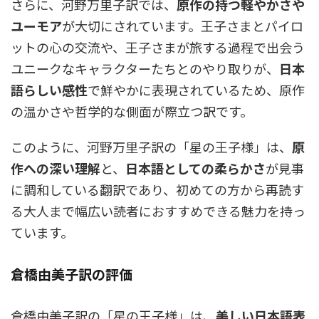
さらに、河野万里子訳では、
原作の持つ軽やかさや
ユーモア
が大切にされています。王子さまとパイロ
ットの心の交流や、王子さまが旅する過程で出会う
ユニークなキャラクターたちとのやり取りが、
日本
語らしい感性
で鮮やかに表現されているため、原作
の温かさや哲学的な側面が際立つ訳です。
このように、河野万里子訳の「星の王子様」は、
原
作への深い理解
と、
日本語としての柔らかさ
が見事
に調和している翻訳であり、初めての方から再読す
る大人まで幅広い読者におすすめできる魅力を持っ
ています。
倉橋由美子訳の評価
倉橋由美子訳の「星の王子様」は、
美しい日本語表