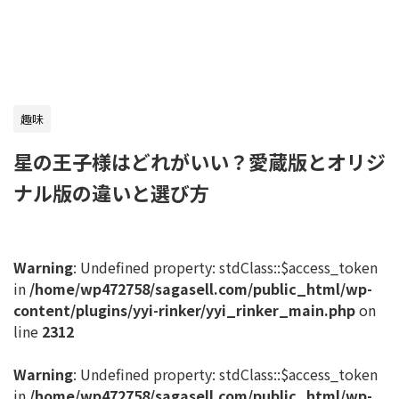
趣味
星の王子様はどれがいい？愛蔵版とオリジ
ナル版の違いと選び方
Warning
: Undefined property: stdClass::$access_token
in
/home/wp472758/sagasell.com/public_html/wp-
content/plugins/yyi-rinker/yyi_rinker_main.php
on
line
2312
Warning
: Undefined property: stdClass::$access_token
in
/home/wp472758/sagasell.com/public_html/wp-